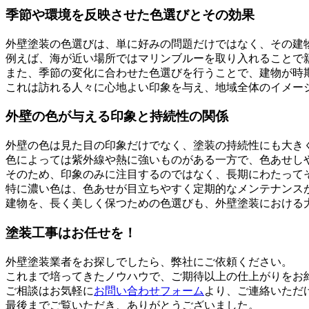
季節や環境を反映させた色選びとその効果
外壁塗装の色選びは、単に好みの問題だけではなく、その建
例えば、海が近い場所ではマリンブルーを取り入れることで
また、季節の変化に合わせた色選びを行うことで、建物が時
これは訪れる人々に心地よい印象を与え、地域全体のイメー
外壁の色が与える印象と持続性の関係
外壁の色は見た目の印象だけでなく、塗装の持続性にも大き
色によっては紫外線や熱に強いものがある一方で、色あせし
そのため、印象のみに注目するのではなく、長期にわたって
特に濃い色は、色あせが目立ちやすく定期的なメンテナンス
建物を、長く美しく保つための色選びも、外壁塗装における
塗装工事はお任せを！
外壁塗装業者をお探しでしたら、弊社にご依頼ください。
これまで培ってきたノウハウで、ご期待以上の仕上がりをお
ご相談はお気軽に
お問い合わせフォーム
より、ご連絡いただ
最後までご覧いただき、ありがとうございました。