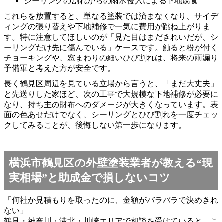
シーリングの割れからの雨水侵入による下地腐食
これらを放置すると、単なる塗装では済まなくなり、サイデ
ィングの張り替えや下地補修で一気に費用が跳ね上がりま
す。特に注意してほしいのが「見た目はまだきれいだが、シ
ーリングだけ先に傷んでいる」ケースです。触ると粉が付く
チョーキングや、窓まわりの細いひび割れは、将来の雨漏り
予備軍と考えた方が安全です。
長く鶴見区周辺を見ている立場から言うと、「まだ大丈夫」
と先送りした家ほど、次の工事で大規模な下地補修が必要に
なり、持ち主の財布へのダメージが大きくなっています。表
面の色あせだけでなく、シーリングとひび割れを一度チェッ
クしてみることが、後悔しない第一歩になります。
横浜市鶴見区の外壁塗装業者が教える“現
実相場”と助成金で損しないコツ
「何社か見積もりを取ったのに、金額がバラバラで決めきれ
ない」
鶴見・神奈川・港北・川崎エリアで相談を受けていると、こ