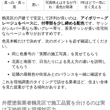
真っ白・真っ
写真映えはするが汚
3年ほどで一気に
悪い
黒
れ・退色が顕著
古く見える
鶴見区の戸建てで安定して評判が良いのは、
アイボリー～グ
レージュをベースに、付帯部を少し締める配色
です。サッシ
がシルバー系なら薄いグレー寄り、茶系サッシが多い住宅街
ならベージュ寄りがおすすめです。
色見本帳だけで決めず、次のポイントを必ず確認してくださ
い。
同じ色番号の「実際の施工写真」を見せてもらう
北面と南面で、日当たりによる見え方の違いを説明し
てもらう
近隣の屋根色や街並みとのバランスを一緒に確認する
これを現地調査のタイミングで話せる業者ほど、住まい全体
を見た提案ができる傾向があります。
外壁塗装業者鶴見区で施工品質を分けるのは実
は下地処理と現場対応力