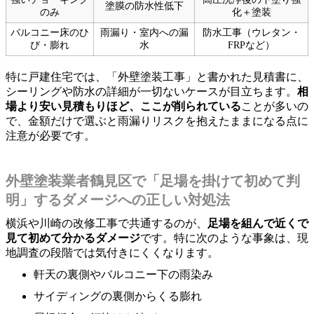
塗膜の防水性低下
のみ
化＋塗装
バルコニー床のひ
雨漏り・室内への漏
防水工事（ウレタン・
び・膨れ
水
FRPなど）
特に戸建住宅では、「外壁塗装工事」と書かれた見積書に、
シーリングや防水の詳細が一切ないケースが目立ちます。
相
場より安い見積もりほど、ここが削られている
ことが多いの
で、金額だけで選ぶと雨漏りリスクを抱えたままになる点に
注意が必要です。
外壁塗装業者鶴見区で「足場を掛けて初めて判
明」するダメージへの正しい対処法
横浜や川崎の改修工事で共通するのが、
足場を組んで近くで
見て初めて分かるダメージ
です。特に次のような事象は、現
地調査の段階では気付きにくくなります。
軒天の裏側やバルコニー下の雨染み
サイディングの裏側からくる膨れ