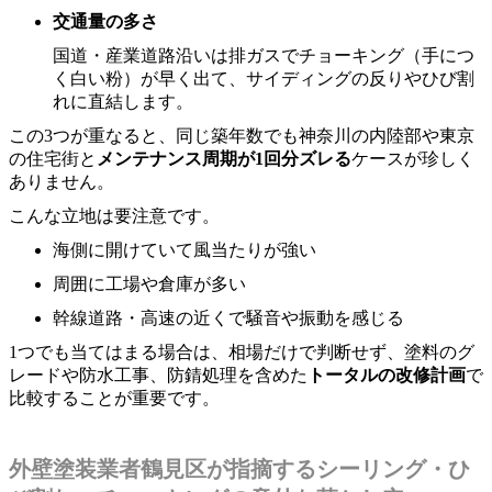
交通量の多さ
国道・産業道路沿いは排ガスでチョーキング（手につ
く白い粉）が早く出て、サイディングの反りやひび割
れに直結します。
この3つが重なると、同じ築年数でも神奈川の内陸部や東京
の住宅街と
メンテナンス周期が1回分ズレる
ケースが珍しく
ありません。
こんな立地は要注意です。
海側に開けていて風当たりが強い
周囲に工場や倉庫が多い
幹線道路・高速の近くで騒音や振動を感じる
1つでも当てはまる場合は、相場だけで判断せず、塗料のグ
レードや防水工事、防錆処理を含めた
トータルの改修計画
で
比較することが重要です。
外壁塗装業者鶴見区が指摘するシーリング・ひ