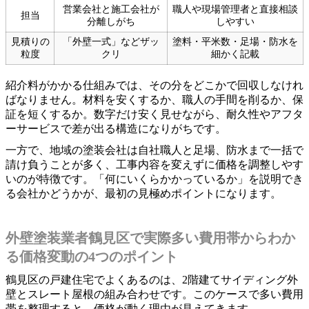
営業会社と施工会社が
職人や現場管理者と直接相談
担当
分離しがち
しやすい
見積りの
「外壁一式」などザッ
塗料・平米数・足場・防水を
粒度
クリ
細かく記載
紹介料がかかる仕組みでは、その分をどこかで回収しなけれ
ばなりません。材料を安くするか、職人の手間を削るか、保
証を短くするか。数字だけ安く見せながら、耐久性やアフタ
ーサービスで差が出る構造になりがちです。
一方で、地域の塗装会社は自社職人と足場、防水まで一括で
請け負うことが多く、工事内容を変えずに価格を調整しやす
いのが特徴です。「何にいくらかかっているか」を説明でき
る会社かどうかが、最初の見極めポイントになります。
外壁塗装業者鶴見区で実際多い費用帯からわか
る価格変動の4つのポイント
鶴見区の戸建住宅でよくあるのは、2階建てサイディング外
壁とスレート屋根の組み合わせです。このケースで多い費用
帯を整理すると、価格が動く理由が見えてきます。