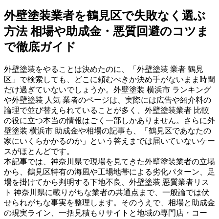
外壁塗装業者を鶴見区で失敗なく選ぶ
方法 相場や助成金・悪質回避のコツま
で徹底ガイド
外壁塗装をやることは決めたのに、「外壁塗装 業者 鶴見
区」で検索しても、どこに頼むべきか決め手がないまま時間
だけ過ぎていないでしょうか。外壁塗装 横浜市 ランキング
や外壁塗装 人気 業者のページは、実際には広告や紹介料の
論理で並び替えられていることが多く、外壁塗装業者 比較
の役に立つ本当の情報はごく一部しかありません。さらに外
壁塗装 横浜市 助成金や相場の記事も、「鶴見区であなたの
家にいくらかかるのか」という答えまでは届いていないケー
スがほとんどです。
本記事では、神奈川県で現場を見てきた外壁塗装業者の立場
から、鶴見区特有の海風や工場地帯による劣化パターン、足
場を掛けてから判明する下地不良、外壁塗装 悪質業者リス
ト 神奈川県に載りがちな業者の共通点まで、一般論では伏
せられがちな事実を整理します。そのうえで、相場と助成金
の現実ライン、一括見積もりサイトと地域の専門店・コー