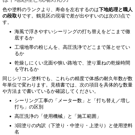
色や塗料のランクより、寿命を左右するのは
下地処理と職人
の段取り
です。鶴見区の現場で差が出やすいのは次の3点で
す。
海風で浮きやすいシーリングの打ち替えをどこまで徹
底するか
工場地帯の粉じんを、高圧洗浄でどこまで落とせてい
るか
乾燥しにくい北面や狭い路地で、塗り重ねの乾燥時間
を守れるか
同じシリコン塗料でも、これらの精度で体感の耐久年数が数
年単位で変わります。見積書では、次の項目を具体的な数量
や方法まで書いているか確認してください。
シーリング工事の「メーター数」と「打ち替え／増し
打ち」の区別
高圧洗浄の「使用機械」と「施工範囲」
3回塗りの内訳（下塗り・中塗り・上塗り）と使用塗料
名