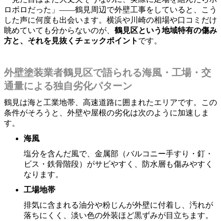
ロボロだった」――鶴見周辺で外壁工事をしていると、こう
した声に何度も出会います。横浜や川崎の相場や口コミだけ
眺めていても分からないのが、
鶴見区という地域特有の傷み
方と、それを見抜くチェックポイント
です。
外壁塗装業者鶴見区で語られる海風・工場・交
通量による独自劣化パターン
鶴見は海と工業地帯、高速道路に囲まれたエリアです。この
条件がそろうと、外壁や屋根の劣化は次のように加速しま
す。
海風
塩分を含んだ風で、金属部（バルコニー手すり・釘・
ビス・鉄骨階段）がサビやすく、防水層も傷みやすく
なります。
工場地帯
排気に含まれる油分や粉じんが外壁に付着し、汚れが
落ちにくく、淡い色の外装ほど黒ずみが目立ちます。