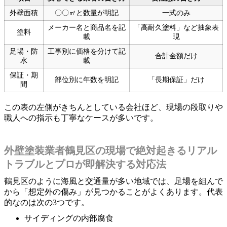
外壁面積
〇〇㎡と数量が明記
一式のみ
メーカー名と商品名を記
「高耐久塗料」など抽象表
塗料
載
現
足場・防
工事別に価格を分けて記
合計金額だけ
水
載
保証・期
部位別に年数を明記
「長期保証」だけ
間
この表の左側がきちんとしている会社ほど、現場の段取りや
職人への指示も丁寧なケースが多いです。
外壁塗装業者鶴見区の現場で絶対起きるリアル
トラブルとプロが即解決する対応法
鶴見区のように海風と交通量が多い地域では、足場を組んで
から「想定外の傷み」が見つかることがよくあります。代表
的なのは次の3つです。
サイディングの内部腐食