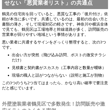
せない「悪質業者リスト」の共通点
鶴見の住宅街を回っていると、悪質な工事の「後片付け」依
頼が本当に多いです。共通しているのは、最初の出会い方と
書類の薄さ、そして現場対応の軽さです。神奈川や横浜全体
で見ても、鶴見区は工場地帯と幹線道路が多く、訪問販売の
営業車が回りやすい地域という事情があります。
悪い業者に共通するサインをざっくり整理すると、次の3つ
です。
出会い方が突然（飛び込み訪問、ポストの激安チラシ
だけ）
見積書と契約書がスカスカ（工事内容と数量が曖昧）
現場の職人と話がつながらない（説明と施工が別物）
この3つのうち2つ当てはまったら、かなり高い確率で要注意
だと感じています。
外壁塗装業者鶴見区で多数発生！訪問販売や激