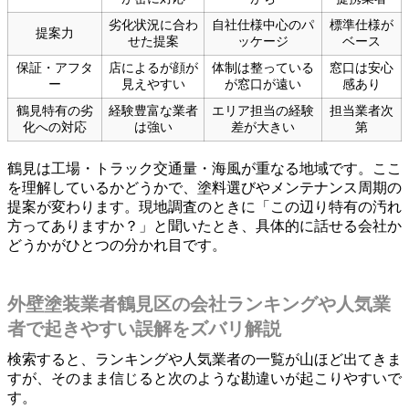
劣化状況に合わ
自社仕様中心のパ
標準仕様が
提案力
せた提案
ッケージ
ベース
保証・アフタ
店によるが顔が
体制は整っている
窓口は安心
ー
見えやすい
が窓口が遠い
感あり
鶴見特有の劣
経験豊富な業者
エリア担当の経験
担当業者次
化への対応
は強い
差が大きい
第
鶴見は工場・トラック交通量・海風が重なる地域です。ここ
を理解しているかどうかで、塗料選びやメンテナンス周期の
提案が変わります。現地調査のときに「この辺り特有の汚れ
方ってありますか？」と聞いたとき、具体的に話せる会社か
どうかがひとつの分かれ目です。
外壁塗装業者鶴見区の会社ランキングや人気業
者で起きやすい誤解をズバリ解説
検索すると、ランキングや人気業者の一覧が山ほど出てきま
すが、そのまま信じると次のような勘違いが起こりやすいで
す。