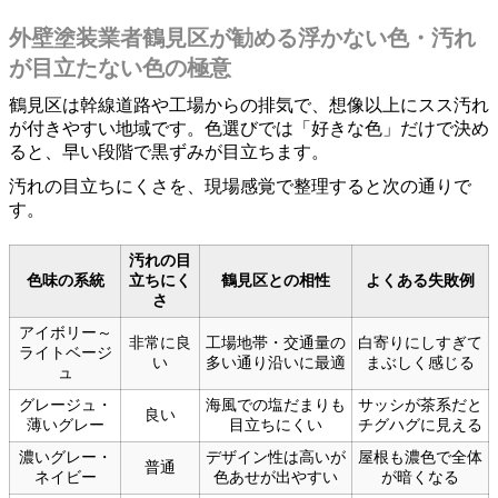
外壁塗装業者鶴見区が勧める浮かない色・汚れ
が目立たない色の極意
鶴見区は幹線道路や工場からの排気で、想像以上にスス汚れ
が付きやすい地域です。色選びでは「好きな色」だけで決め
ると、早い段階で黒ずみが目立ちます。
汚れの目立ちにくさを、現場感覚で整理すると次の通りで
す。
汚れの目
色味の系統
立ちにく
鶴見区との相性
よくある失敗例
さ
アイボリー～
非常に良
工場地帯・交通量の
白寄りにしすぎて
ライトベージ
い
多い通り沿いに最適
まぶしく感じる
ュ
グレージュ・
海風での塩だまりも
サッシが茶系だと
良い
薄いグレー
目立ちにくい
チグハグに見える
濃いグレー・
デザイン性は高いが
屋根も濃色で全体
普通
ネイビー
色あせが出やすい
が暗くなる