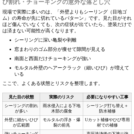
び割れ・チョーキングの意外な落とし穴
現場で実際に多いのは、「外壁よりもシーリング（目地ゴ
ム）の寿命が先に切れているパターン」です。見た目がそれ
ほど傷んでいなくても、次の症状が出ていたら、塗装だけで
は済まない可能性が高くなります。
シーリングに深い亀裂や剥離
窓まわりのゴム部分が痩せて隙間が見える
南面と西面だけチョーキングが強い
モルタル外壁のヘアークラック（細いひび）が増えて
いる
ここで、よくある状態とリスクを整理します。
見た目の状態
実際のリスク
必要になりやすい工事
シーリングの割れ
雨水侵入による下地
シーリング打ち替え＋
が多い
木部の腐食
防水補修
外壁に細かいひび
モルタルの浮き・爆
Uカット補修やひび専用
が広範囲
裂の前兆
材での補修
強いチョーキング
高圧洗浄後の下塗り強