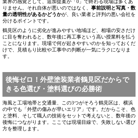
業界の感覚として、追加提案が「0」で終わる現場は多くあ
りません。それ自体が悪いのではなく、
事前説明と写真・数
量の透明性があるかどうか
が、良い業者と評判の悪い会社を
分けるポイントです。
鶴見区のように劣化が進みやすい地域ほど、相場の安さだけ
に目を奪われると、数年後に再工事という高い授業料を払う
ことになります。現場で何が起きやすいのかを知っておくだ
けで、見積もり比較や工事中の判断が一気にラクになりま
す。
後悔ゼロ！外壁塗装業者鶴見区だからで
きる色選び・塗料選びの必勝術
海風と工場地帯と交通量、この3つがそろう鶴見区は、横浜
の中でも「外壁の傷みが早いエリア」です。だからこそ、色
と塗料、そして職人の技術をセットで考えないと、数年後の
後悔につながります。ここでは現場目線で、失敗しない選び
方を整理します。