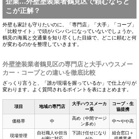
企業…外壁塗装業者鶴見区で頼むならど
こが正解？
外壁も家計も守りたいのに、「専門店」「大手」「コープ」
「比較サイト」で頭がパンパンになっていないでしょうか。
鶴見の海風と交通量を知り尽くした目線で、どこに頼むと何
が変わるのかを整理していきます。
外壁塗装業者鶴見区の専門店と大手ハウスメー
カー・コープとの違いを徹底比較
ざっくり言うと、「誰が現場を握っているか」で仕上がりが
変わります。よく質問されるポイントを表にまとめます。
大手ハウスメーカ
コープ・生
項目
地域の専門店
ー系
協提携
高め（中間マージ
価格帯
中
中〜やや高
ン多め）
自社職人や担当
下請け任せになり
組合窓口＋
現場管理
が密に対応
がち
提携業者