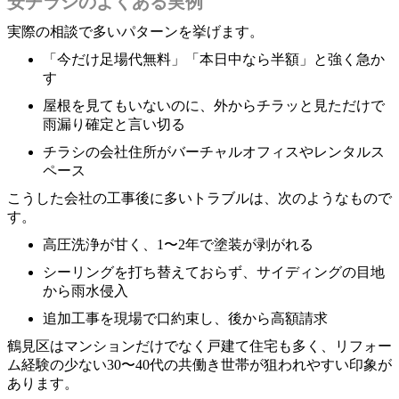
安チラシのよくある実例
実際の相談で多いパターンを挙げます。
「今だけ足場代無料」「本日中なら半額」と強く急か
す
屋根を見てもいないのに、外からチラッと見ただけで
雨漏り確定と言い切る
チラシの会社住所がバーチャルオフィスやレンタルス
ペース
こうした会社の工事後に多いトラブルは、次のようなもので
す。
高圧洗浄が甘く、1〜2年で塗装が剥がれる
シーリングを打ち替えておらず、サイディングの目地
から雨水侵入
追加工事を現場で口約束し、後から高額請求
鶴見区はマンションだけでなく戸建て住宅も多く、リフォー
ム経験の少ない30〜40代の共働き世帯が狙われやすい印象が
あります。