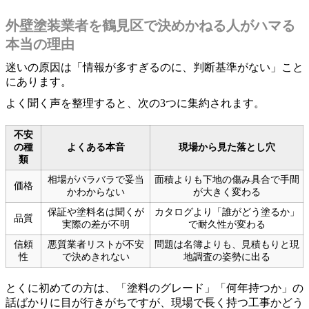
外壁塗装業者を鶴見区で決めかねる人がハマる
本当の理由
迷いの原因は「情報が多すぎるのに、判断基準がない」こと
にあります。
よく聞く声を整理すると、次の3つに集約されます。
不安
の種
よくある本音
現場から見た落とし穴
類
相場がバラバラで妥当
面積よりも下地の傷み具合で手間
価格
かわからない
が大きく変わる
保証や塗料名は聞くが
カタログより「誰がどう塗るか」
品質
実際の差が不明
で耐久性が変わる
信頼
悪質業者リストが不安
問題は名簿よりも、見積もりと現
性
で決めきれない
地調査の姿勢に出る
とくに初めての方は、「塗料のグレード」「何年持つか」の
話ばかりに目が行きがちですが、現場で長く持つ工事かどう