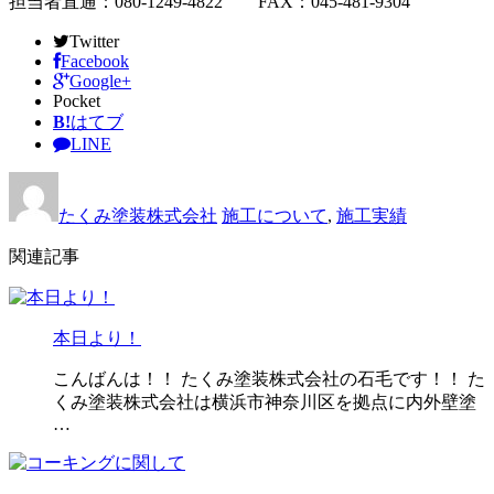
担当者直通：080-1249-4822 FAX：045-481-9304
Twitter
Facebook
Google+
Pocket
B!
はてブ
LINE
たくみ塗装株式会社
施工について
,
施工実績
関連記事
本日より！
こんばんは！！ たくみ塗装株式会社の石毛です！！ た
くみ塗装株式会社は横浜市神奈川区を拠点に内外壁塗
…