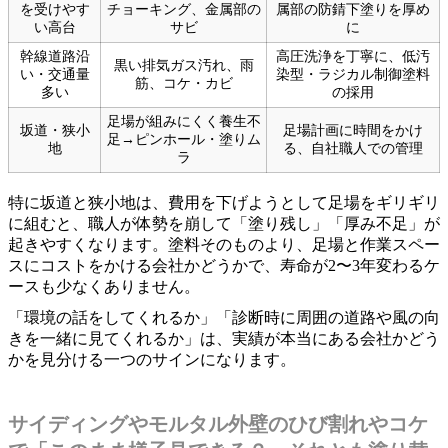
を受けやす
チョーキング、金属部の
属部の防錆下塗りを厚め
い高台
サビ
に
幹線道路沿
高圧洗浄を丁寧に、低汚
黒い排気ガス汚れ、雨
い・交通量
染型・ラジカル制御塗料
筋、コケ・カビ
多い
の採用
足場が組みにくく養生不
坂道・狭小
足場計画に時間をかけ
足→ピンホール・塗りム
地
る、自社職人での管理
ラ
特に坂道と狭小地は、費用を下げようとして足場をギリギリ
に組むと、職人が体勢を崩して「塗り残し」「厚み不足」が
起きやすくなります。塗料そのものより、足場と作業スペー
スにコストをかける会社かどうかで、寿命が2〜3年変わるケ
ースも少なくありません。
「環境の話をしてくれるか」「診断時に周囲の道路や風の向
きを一緒に見てくれるか」は、実績が本当にある会社かどう
かを見分ける一つのサインになります。
サイディングやモルタル外壁のひび割れやコケ