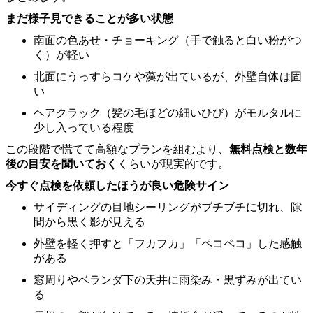
まだ様子見できることが多い状態
南面の色あせ・チョーキング（手で触ると白い粉がつ
く）が軽い
北面にうっすらコケや藻が出ているが、外壁自体は固
い
ヘアクラック（髪の毛ほどの細いひび）がモルタルに
少し入っている程度
この段階で慌てて高額なプランを組むより、
無料点検と数年
後の目安を聞いておく
くらいが現実的です。
今すぐ点検を依頼したほうが良い危険サイン
サイディングの目地シーリングがブチブチに切れ、隙
間から黒く影が見える
外壁を軽く押すと「フカフカ」「ペコペコ」した感触
がある
窓周りやベランダ下の天井に雨染み・黒ずみが出てい
る