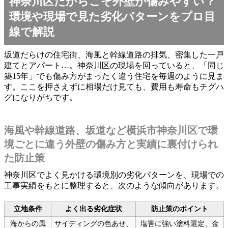
神奈川区だからこそ外壁が傷みやすい？
環境や現場で見た劣化パターンをプロ目
線で解説
坂道だらけの住宅街、海風と幹線道路の排気、密集した一戸
建てとアパート…。神奈川区の現場を回っていると、「同じ
築15年」でも傷み方がまったく違う住宅を毎週のように見ま
す。ここを押さえずに相場だけ見ても、費用も寿命もチグハ
グになりがちです。
海風や幹線道路、坂道など横浜市神奈川区で環
境ごとに違う外壁の傷み方と実績に裏付けられ
た防止策
神奈川区でよく見かける環境別の劣化パターンを、現場での
工事実績をもとに整理すると、次のような傾向があります。
立地条件
よく出る劣化症状
防止策のポイント
海からの風
サイディングの色あせ、
塩害に強い塗料選定、金