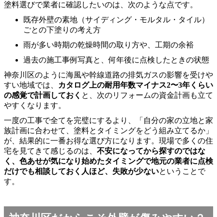
塗料選びで業者に確認したいのは、次のような点です。
既存外壁の素地（サイディング・モルタル・タイル）
ごとの下塗りの考え方
雨が多い時期の乾燥時間の取り方や、工期の余裕
過去の施工事例写真と、何年後に点検したときの状態
神奈川区のように海風や幹線道路の排気ガスの影響を受けや
すい地域では、
カタログ上の耐用年数マイナス2〜3年くらい
の感覚で計画しておく
と、次のリフォームの資金計画も立て
やすくなります。
一度の工事で全てを完璧にするより、「自分の家の立地と家
族計画に合わせて、塗料とタイミングをどう組み立てるか」
が、結果的に一番お得な選び方になります。現場で多くの住
宅を見てきて感じるのは、
不安になってから探すのではな
く、色あせが気になり始めたタイミングで地元の業者に点検
だけでも相談しておく人ほど、失敗が少ない
ということで
す。