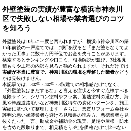
外壁塗装の実績が豊富な横浜市神奈川
区で失敗しない相場や業者選びのコツ
を知ろう
外壁塗装は10年に一度と言われますが、横浜市神奈川区の築
15年前後の一戸建てでは、判断を誤ると「まだ塗らなくてよ
かった工事」に数十万円単位でお金を失うことがあります。
検索するとランキングや口コミ、相場解説が並び、3社相見
積もりや工程の内訳を見ろと勧められますが、それだけでは
実績が本当に豊富で、神奈川区の環境を理解した業者
かどう
かは見抜けません。
本記事では、30坪・40坪・3階建ての相場感だけでなく、
「外壁塗装はまだするな」と言える症状と今すぐ点検すべき
危険サイン、シリコン塗料やフッ素、遮熱塗料の選び方、海
風や幹線道路沿いなど神奈川区特有の劣化パターンを、施工
実績に基づいて整理します。さらに、悪質リフォーム会社や
評判の悪い塗装業者を避ける見積書の読み方、悪徳業者を見
抜くたった一言、助成金や補助金の現実、足場や屋根・防水
を含めた段取りまで、相見積もり3社を価格だけで比べない