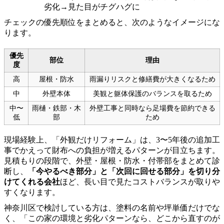
劣化→見た目がチグハグに
チェックの優先順位をまとめると、次のようなイメージにな
ります。
優先
部位
理由
度
高
屋根・防水
雨漏りリスクと修繕費が大きくなるため
中
外壁本体
美観と躯体保護のバランスを取るため
中〜
雨樋・鉄部・木
外壁工事と同時なら足場費を節約できる
低
部
ため
現場経験上、「外観だけリフォーム」は、3〜5年後の追加工
事でかえって財布への負担が増えるパターンが目立ちます。
見積もりの段階で、外壁・屋根・防水・付帯部をまとめて診
断し、
「今やるべき部分」と「次回に回せる部分」を切り分
けてくれる会社
ほど、長い目で見たコストバランスが取りや
すくなります。
神奈川区で検討している方は、塗料の名前や坪単価だけでな
く、「この家の環境と劣化パターンなら、どこから直すのが