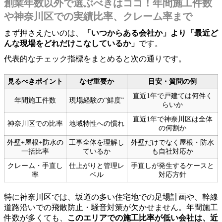
創業年数以外で選ぶべきはココ！年間施工件数
や神奈川区での実績比率、クレーム率まで
まず押さえたいのは、
「いつからある会社か」より「最近ど
んな現場をどれだけこなしているか」
です。
代表的なチェック指標をまとめると次の通りです。
見るべきポイント
なぜ重要か
目安・質問の例
直近1年で戸建ては何件く
年間施工件数
現場経験の“鮮度”
らいか
直近1年で神奈川区は全体
神奈川区での比率
地域特性への慣れ
の何割か
外壁+屋根+防水の
工事全体を理解し
外壁だけでなく屋根・防水
一括比率
ているか
も自社対応か
クレーム・手直し
仕上がりと管理レ
手直しが発生するケースと
率
ベル
対応方針
特に神奈川区では、坂道の多い住宅地での足場計画や、幹線
道路沿いでの飛散防止・騒音対策が欠かせません。年間施工
件数が多くても、
このエリアでの施工比率が低い会社は、近