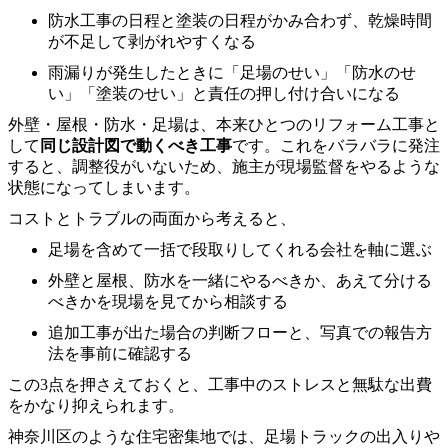
防水工事の日程と塗装の日程がかみ合わず、乾燥時間
が不足して剥がれやすくなる
雨漏りが発生したときに「足場のせい」「防水のせ
い」「塗装のせい」と責任の押し付け合いになる
外壁・屋根・防水・足場は、本来ひとつのリフォーム工事と
して
同じ設計図で動くべき工事
です。これをバラバラに発注
すると、調整役がいないため、施主が現場監督をやるような
状態になってしまいます。
コストとトラブルの両面から考えると、
足場を含めて一括で段取りしてくれる会社を軸に選ぶ
外壁と屋根、防水を一緒にやるべきか、あえて分ける
べきかを現場を見てから相談する
追加工事が出た場合の判断フローと、写真での報告方
法を事前に確認する
この3点を押さえておくと、工事中のストレスと無駄な出費
をかなり抑えられます。
神奈川区のような住宅密集地では、足場トラックの出入りや