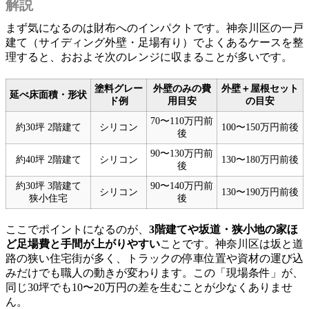
解説
まず気になるのは財布へのインパクトです。神奈川区の一戸
建て（サイディング外壁・足場有り）でよくあるケースを整
理すると、おおよそ次のレンジに収まることが多いです。
塗料グレー
外壁のみの費
外壁＋屋根セット
延べ床面積・形状
ド例
用目安
の目安
70〜110万円前
約30坪 2階建て
シリコン
100〜150万円前後
後
90〜130万円前
約40坪 2階建て
シリコン
130〜180万円前後
後
約30坪 3階建て
90〜140万円前
シリコン
130〜190万円前後
狭小住宅
後
ここでポイントになるのが、
3階建てや坂道・狭小地の家ほ
ど足場費と手間が上がりやすい
ことです。神奈川区は坂と道
路の狭い住宅街が多く、トラックの停車位置や資材の運び込
みだけでも職人の動きが変わります。この「現場条件」が、
同じ30坪でも10〜20万円の差を生むことが少なくありませ
ん。