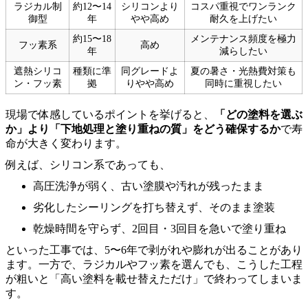
ラジカル制
約12〜14
シリコンより
コスパ重視でワンランク
御型
年
やや高め
耐久を上げたい
約15〜18
メンテナンス頻度を極力
フッ素系
高め
年
減らしたい
遮熱シリコ
種類に準
同グレードよ
夏の暑さ・光熱費対策も
ン・フッ素
拠
りやや高め
同時に重視したい
現場で体感しているポイントを挙げると、
「どの塗料を選ぶ
か」より「下地処理と塗り重ねの質」をどう確保するか
で寿
命が大きく変わります。
例えば、シリコン系であっても、
高圧洗浄が弱く、古い塗膜や汚れが残ったまま
劣化したシーリングを打ち替えず、そのまま塗装
乾燥時間を守らず、2回目・3回目を急いで塗り重ね
といった工事では、5〜6年で剥がれや膨れが出ることがあり
ます。一方で、ラジカルやフッ素を選んでも、こうした工程
が粗いと「高い塗料を載せ替えただけ」で終わってしまいま
す。