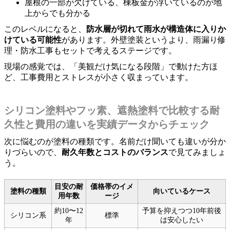
屋根の一部が欠けている、棟板金が浮いているのが地
上からでも分かる
このレベルになると、
防水層が切れて雨水が構造体に入りか
けている可能性
があります。外壁塗装というより、雨漏り修
理・防水工事もセットで考えるステージです。
現場の感覚では、「美観だけ気になる段階」で動けた方ほ
ど、工事費用とストレスが小さく収まっています。
シリコン塗料やフッ素、遮熱塗料で比較する耐
久性と費用の違いを実績データからチェック
次に悩むのが塗料の種類です。名前だけ聞いても違いが分か
りづらいので、
耐久年数とコストのバランス
で見てみましょ
う。
目安の耐
価格帯のイメ
塗料の種類
向いているケース
用年数
ージ
約10〜12
予算を抑えつつ10年前後
シリコン系
標準
年
は安心したい