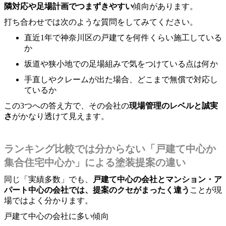
隣対応や足場計画でつまずきやすい
傾向があります。
打ち合わせでは次のような質問をしてみてください。
直近1年で神奈川区の戸建てを何件くらい施工している
か
坂道や狭小地での足場組みで気をつけている点は何か
手直しやクレームが出た場合、どこまで無償で対応し
ているか
この3つへの答え方で、その会社の
現場管理のレベルと誠実
さ
がかなり透けて見えます。
ランキング比較では分からない「戸建て中心か
集合住宅中心か」による塗装提案の違い
同じ「実績多数」でも、
戸建て中心の会社とマンション・ア
パート中心の会社では、提案のクセがまったく違う
ことが現
場ではよく分かります。
戸建て中心の会社に多い傾向