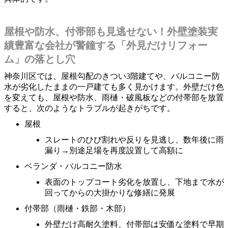
屋根や防水、付帯部も見逃せない！外壁塗装実
績豊富な会社が警鐘する「外見だけリフォー
ム」の落とし穴
神奈川区では、屋根勾配のきつい3階建てや、バルコニー防
水が劣化したままの一戸建ても多く見かけます。外壁だけ色
を変えても、屋根や防水、雨樋・破風板などの付帯部を放置
すると、次のようなトラブルが起きがちです。
屋根
スレートのひび割れや反りを見逃し、数年後に雨
漏り→別途足場を再度設置して高額に
ベランダ・バルコニー防水
表面のトップコート劣化を放置し、下地まで水が
回ってからの大掛かりな修繕に発展
付帯部（雨樋・鉄部・木部）
外壁だけ高耐久塗料、付帯部は安価な塗料で早期