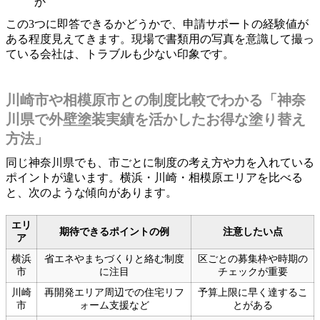
か
この3つに即答できるかどうかで、申請サポートの経験値が
ある程度見えてきます。現場で書類用の写真を意識して撮っ
ている会社は、トラブルも少ない印象です。
川崎市や相模原市との制度比較でわかる「神奈
川県で外壁塗装実績を活かしたお得な塗り替え
方法」
同じ神奈川県でも、市ごとに制度の考え方や力を入れている
ポイントが違います。横浜・川崎・相模原エリアを比べる
と、次のような傾向があります。
エリ
期待できるポイントの例
注意したい点
ア
横浜
省エネやまちづくりと絡む制度
区ごとの募集枠や時期の
市
に注目
チェックが重要
川崎
再開発エリア周辺での住宅リフ
予算上限に早く達するこ
市
ォーム支援など
とがある