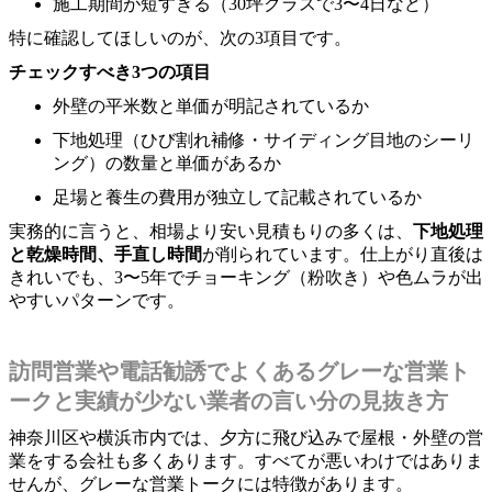
施工期間が短すぎる（30坪クラスで3〜4日など）
特に確認してほしいのが、次の3項目です。
チェックすべき3つの項目
外壁の平米数と単価が明記されているか
下地処理（ひび割れ補修・サイディング目地のシーリ
ング）の数量と単価があるか
足場と養生の費用が独立して記載されているか
実務的に言うと、相場より安い見積もりの多くは、
下地処理
と乾燥時間、手直し時間
が削られています。仕上がり直後は
きれいでも、3〜5年でチョーキング（粉吹き）や色ムラが出
やすいパターンです。
訪問営業や電話勧誘でよくあるグレーな営業ト
ークと実績が少ない業者の言い分の見抜き方
神奈川区や横浜市内では、夕方に飛び込みで屋根・外壁の営
業をする会社も多くあります。すべてが悪いわけではありま
せんが、グレーな営業トークには特徴があります。