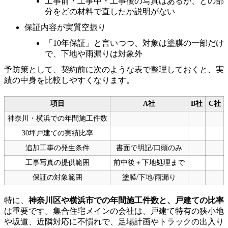
工事前・工事中・工事後の写真はあるが、どの部
分をどの材料で直したか説明がない
保証内容が実質空振り
「10年保証」と言いつつ、対象は塗膜の一部だけ
で、下地や雨漏りは対象外
予防策として、契約前に次のような表で整理しておくと、実
績の中身を比較しやすくなります。
項目
A社
B社
C社
神奈川・横浜での年間施工件数
30坪戸建ての実績比率
追加工事の発生条件
書面で明記/口頭のみ
工事写真の提供範囲
前中後＋下地処理まで
保証の対象範囲
塗膜/下地/雨漏り
特に、
神奈川区や横浜市での年間施工件数と、戸建ての比率
は重要です。集合住宅メインの会社は、戸建て特有の狭小地
や坂道、近隣対応に不慣れで、足場計画やトラックの出入り