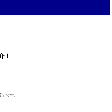
介！
質」です。