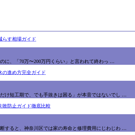
に、「70万〜200万円くらい」と言われて終わっ …
だけ短工期で、でも手抜きは困る」が本音ではないでし …
断すると、神奈川区では家の寿命と修理費用にじわじわ …