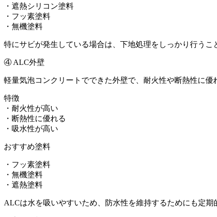
・遮熱シリコン塗料
・フッ素塗料
・無機塗料
特にサビが発生している場合は、下地処理をしっかり行うこ
④ ALC外壁
軽量気泡コンクリートでできた外壁で、耐火性や断熱性に優
特徴
・耐火性が高い
・断熱性に優れる
・吸水性が高い
おすすめ塗料
・フッ素塗料
・無機塗料
・遮熱塗料
ALCは水を吸いやすいため、防水性を維持するためにも定期