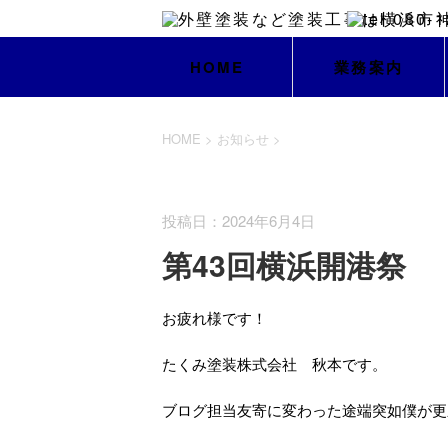
HOME
業務案内
HOME
>
お知らせ
>
お知らせ
投稿日：2024年6月4日
第43回横浜開港祭
お疲れ様です！
たくみ塗装株式会社 秋本です。
ブログ担当友寄に変わった途端突如僕が更